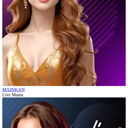
MAINKAN
Live Mania