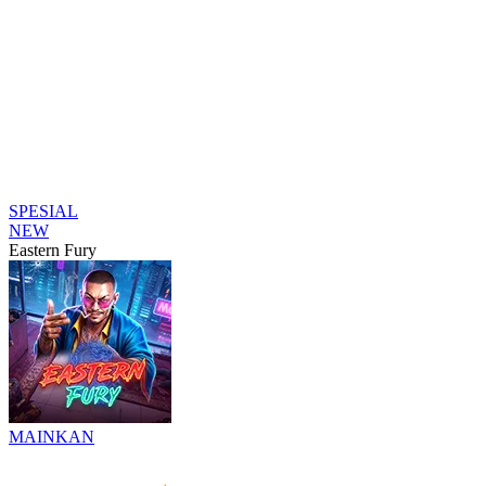
SPESIAL
NEW
Eastern Fury
MAINKAN