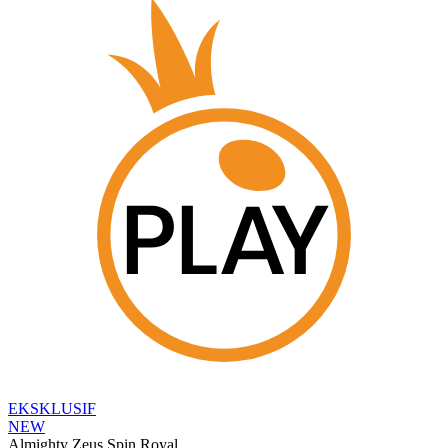
EKSKLUSIF
NEW
Almighty Zeus Spin Royal