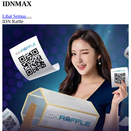
IDNMAX
Lihat Semua
IDN Raffle