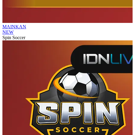
MAINKAN
NEW
Spin Soccer