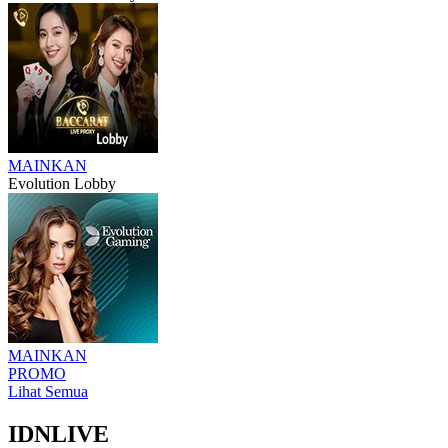
MAINKAN
Evolution Lobby
MAINKAN
PROMO
Lihat Semua
IDNLIVE