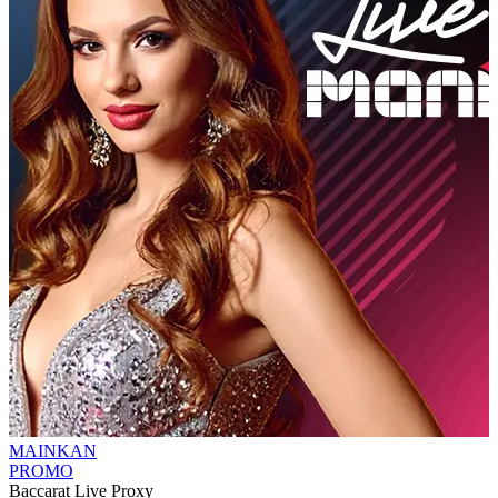
MAINKAN
PROMO
Baccarat Live Proxy