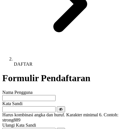
DAFTAR
Formulir Pendaftaran
Nama Pengguna
Kata Sandi
Harus kombinasi angka dan huruf. Karakter minimal 6. Contoh:
strong889
Ulangi Kata Sandi