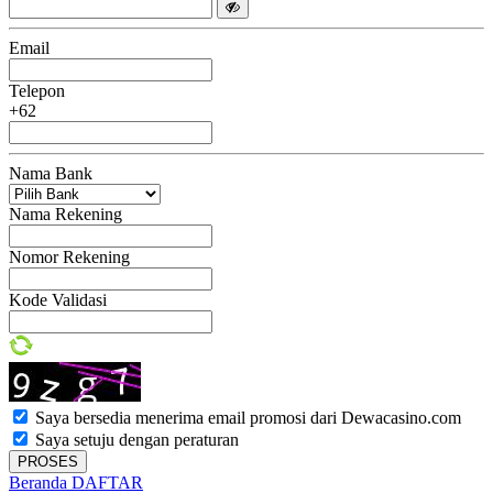
Email
Telepon
+62
Nama Bank
Nama Rekening
Nomor Rekening
Kode Validasi
Saya bersedia menerima email promosi dari Dewacasino.com
Saya setuju dengan peraturan
PROSES
Beranda
DAFTAR