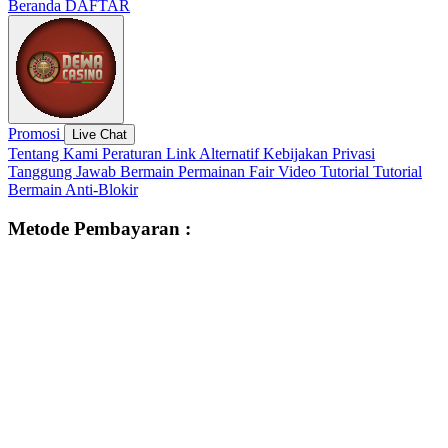
Beranda
DAFTAR
Promosi
Live Chat
Tentang Kami
Peraturan
Link Alternatif
Kebijakan Privasi
Tanggung Jawab Bermain
Permainan Fair
Video Tutorial
Tutorial
Bermain
Anti-Blokir
Metode Pembayaran :