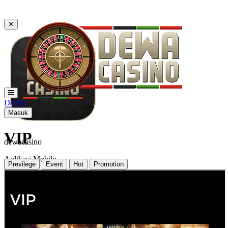
✕
Daftar
Masuk
VIP
dewacasino
Aplikasi Mobile
Previlege
Event
Hot
Promotion
Download