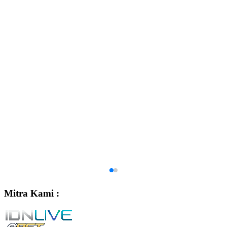
Mitra Kami :