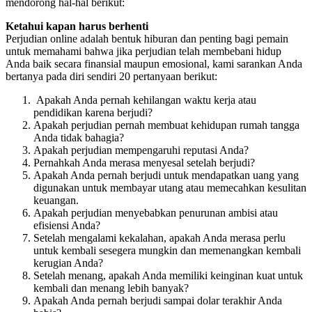
mendorong hal-hal berikut:
Ketahui kapan harus berhenti
Perjudian online adalah bentuk hiburan dan penting bagi pemain
untuk memahami bahwa jika perjudian telah membebani hidup
Anda baik secara finansial maupun emosional, kami sarankan Anda
bertanya pada diri sendiri 20 pertanyaan berikut:
Apakah Anda pernah kehilangan waktu kerja atau
pendidikan karena berjudi?
Apakah perjudian pernah membuat kehidupan rumah tangga
Anda tidak bahagia?
Apakah perjudian mempengaruhi reputasi Anda?
Pernahkah Anda merasa menyesal setelah berjudi?
Apakah Anda pernah berjudi untuk mendapatkan uang yang
digunakan untuk membayar utang atau memecahkan kesulitan
keuangan.
Apakah perjudian menyebabkan penurunan ambisi atau
efisiensi Anda?
Setelah mengalami kekalahan, apakah Anda merasa perlu
untuk kembali sesegera mungkin dan memenangkan kembali
kerugian Anda?
Setelah menang, apakah Anda memiliki keinginan kuat untuk
kembali dan menang lebih banyak?
Apakah Anda pernah berjudi sampai dolar terakhir Anda