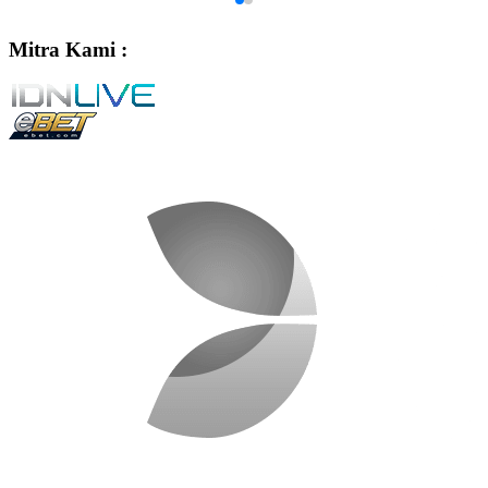
Mitra Kami :