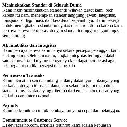
Meningkatkan Standar di Seluruh Dunia
Kami ingin meningkatkan standar di wilayah target kami, oleh
karena itu kami menerapkan standar tanggung jawab, integritas,
transparansi, legitimasi, dan kesadaran sepenuhnya. Kami bekerja
untuk meningkatkan standar integritas di seluruh dunia karena kami
percaya bahwa beroperasi dengan standar tertinggi menguntungkan
semua orang.
Akuntabilitas dan Integritas
Kami percaya bahwa kami hanya sebaik persepsi pelanggan kami
tentang kami. Oleh karena itu, tingkat integritas tertinggi adalah
satu-satunya standar yang dengannya kita dapat beroperasi agar
pelanggan memiliki persepsi tentang kita.
Pemrosesan Transaksi
Kami mematuhi semua undang-undang dalam yurisdiksinya yang
berkaitan dengan transaksi dana, dan selain itu kami mematuhi
standar transaksi dana yang diterima dari entitas pemrosesan yang
diakui secara internasional.
Payouts
Kami berkomitmen untuk pembayaran yang cepat dari pelanggan.
Commitment to Customer Service
Di dewacasino.com, prioritas tertinggi kami adalah kepuasan