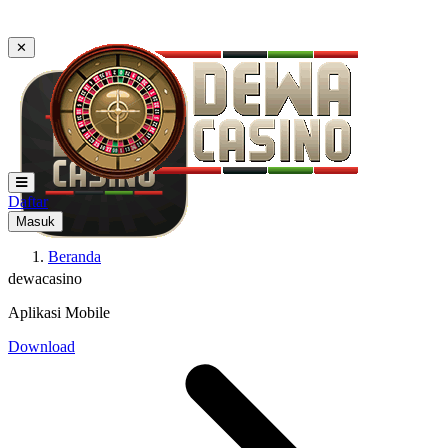
✕
Daftar
Masuk
Beranda
dewacasino
Aplikasi Mobile
Download