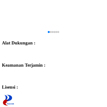
Alat Dukungan :
Keamanan Terjamin :
Lisensi :