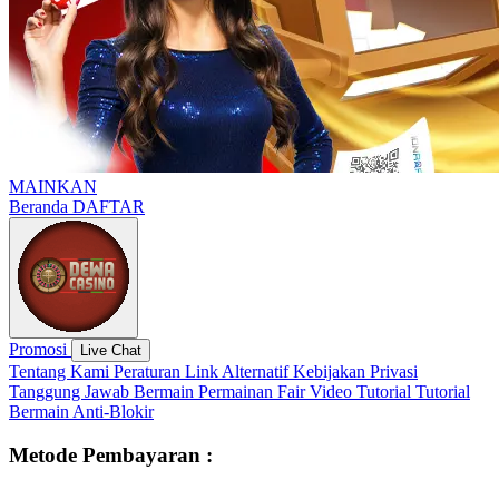
MAINKAN
Beranda
DAFTAR
Promosi
Live Chat
Tentang Kami
Peraturan
Link Alternatif
Kebijakan Privasi
Tanggung Jawab Bermain
Permainan Fair
Video Tutorial
Tutorial
Bermain
Anti-Blokir
Metode Pembayaran :